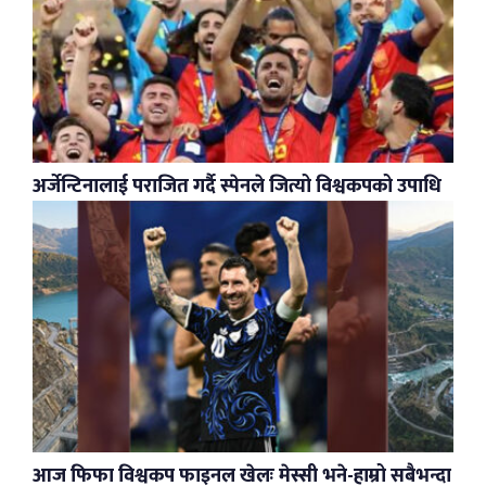
अर्जेन्टिनालाई पराजित गर्दै स्पेनले जित्यो विश्वकपको उपाधि
आज फिफा विश्वकप फाइनल खेलः मेस्सी भने-हाम्रो सबैभन्दा