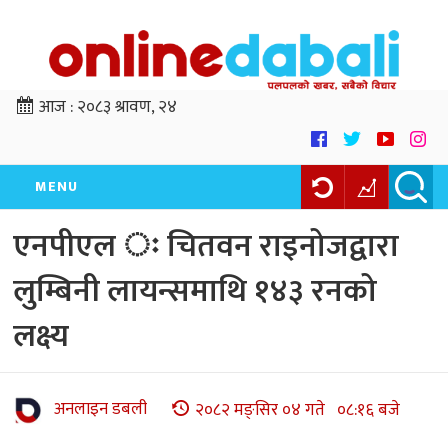
आज :
२०८३ श्रावण, २४
MENU
एनपीएल ः चितवन राइनोजद्वारा
लुम्बिनी लायन्समाथि १४३ रनको
लक्ष्य
अनलाइन डबली
२०८२ मङ्सिर ०४ गते ०८:१६ बजे