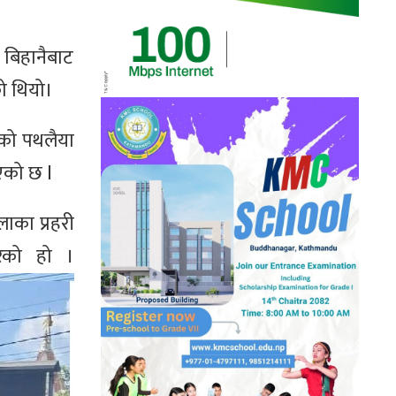
 बिहानैबाट
ो थियो।
डको पथलैया
एको छ l
ाका प्रहरी
रेको हो ।