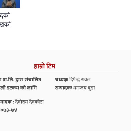
द्को
ुखको
हाम्रो टिम
प्रा.लि. द्वारा संचालित
अध्यक्षः
दिपेन्द्र रावल
ली डटकम को लागि
सम्पादकः
धनन्‍जय बुढा
्पादक :
देवीराम देवकोटा
५४/०७३-७४