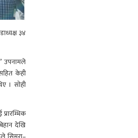
डाध्यक्ष ३४
्’ उपनामले
ीसहित केही
थिए । सोही
 प्रारम्भिक
बिहान देखि
ूले सिमरा–