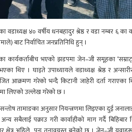
वडाध्यक्ष ४० वर्षीय धनबहादुर श्रेष्ठ र वडा नम्बर ६ का व
एमाले) बाट निर्वाचित जनप्रतिनिधि हुन् ।
ा कार्यकर्ताबीच भएको झडपमा जेन–जी समूहका ‘सम्राट
एका थिए । घाइते उपाध्यायले वडाध्यक्ष श्रेष्ठ र अन्सार
योजित आक्रमण गरेको भन्दै किटानी जाहेरी दर्ता गराएका 
्रणमा लिएको उल्लेख गरेको छ ।
्षक सन्तोष तामाङका अनुसार नियन्त्रणमा लिइएका दुई जनालाई
्य सबैलाई पक्राउ गरी कार्वाहीको माग गर्दै बिहिबार 
्षेत्र अहिले पुनः तनावग्रस्त बनेको छ । जेन–जी युवाहर