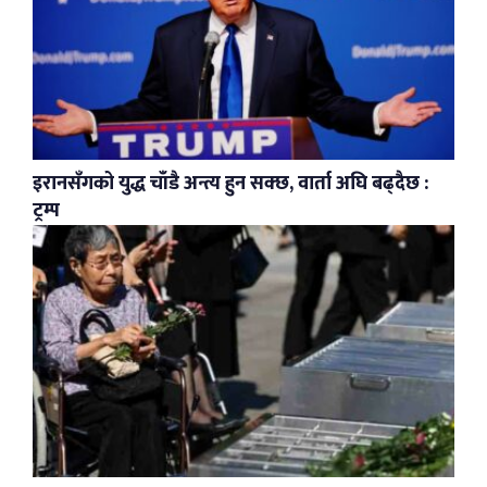
इरानसँगको युद्ध चाँडै अन्त्य हुन सक्छ, वार्ता अघि बढ्दैछ :
ट्रम्प