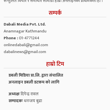
सन्तुलित विचार र समाचार सामाग्री हाम्रो अनलाइनको प्राथमिकता हो ।
सम्पर्क
Dabali Media Pvt. Ltd.
Anamnagar Kathmandu
Phone :
01-4771244
onlinedabali@gmail.com
dabalinews@gmail.com
हाम्रो टिम
डबली मिडिया प्रा.लि. द्वारा संचालित
अनलाइन डबली डटकम को लागि
अध्यक्षः
दिपेन्द्र रावल
सम्पादकः
धनन्‍जय बुढा