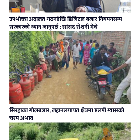
उपभोक्ता अदालत गठनदेखि डिजिटल बजार नियमनसम्म
सरकारको ध्यान जानुपर्छ : सांसद रोशनी मेचे
सिरहाका गोलबजार, लहानलगायत क्षेत्रमा एलपी ग्यासको
चरम अभाव