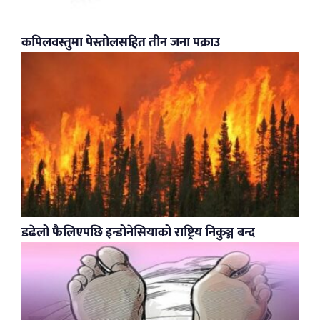
कपिलवस्तुमा पेस्तोलसहित तीन जना पक्राउ
डढेलो फैलिएपछि इन्डोनेसियाको राष्ट्रिय निकुञ्ज बन्द