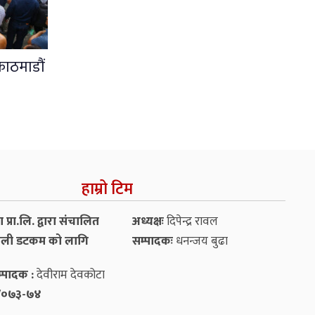
काठमाडौं
हाम्रो टिम
प्रा.लि. द्वारा संचालित
अध्यक्षः
दिपेन्द्र रावल
ली डटकम को लागि
सम्पादकः
धनन्‍जय बुढा
्पादक :
देवीराम देवकोटा
५४/०७३-७४