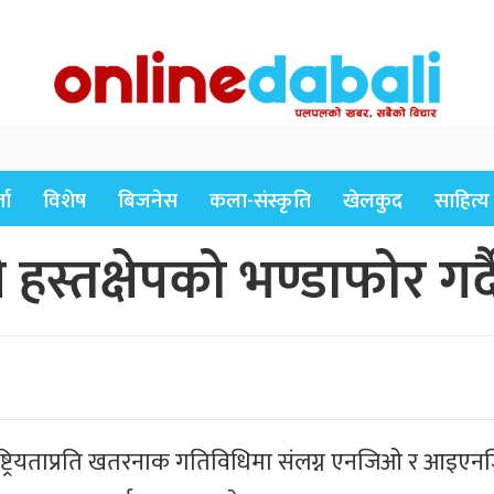
ता
विशेष
बिजनेस
कला-संस्कृति
खेलकुद
साहित्य
स्तक्षेपको भण्डाफोर गर्दै
्र र राष्ट्रियताप्रति खतरनाक गतिविधिमा संलग्न एनजिओ र आ