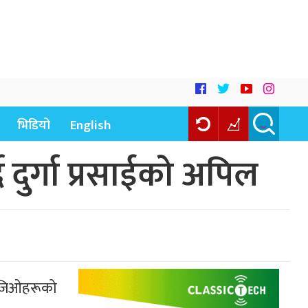
भिडियो
English
 दुर्गा प्रसाईको अपिल
इएनजिओहरूको