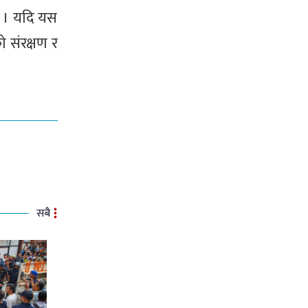
न् । यदि यस
 संरक्षण र
सबै