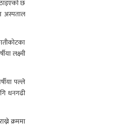
 पठाइएको छ
ा अस्पताल
 छातीकोटका
ीया लक्ष्मी
्षीया पल्ले
लागि धनगढी
्ने क्रममा