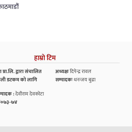
काठमाडौं
हाम्रो टिम
प्रा.लि. द्वारा संचालित
अध्यक्षः
दिपेन्द्र रावल
ली डटकम को लागि
सम्पादकः
धनन्‍जय बुढा
्पादक :
देवीराम देवकोटा
५४/०७३-७४