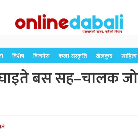
ता
विशेष
बिजनेस
कला-संस्कृति
खेलकुद
साहित्य
ा : घाइते बस सह–चालक ज
बजे