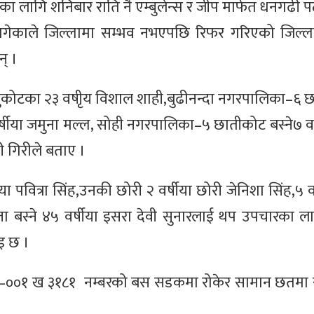
 लागि शनिबार राति नै एम्बुलेन्स र जीप मार्फत धनगढी
लागेकाले जिल्लामा सम्भव नभएपछि रिफर गरिएको जिल्ल
् ।
जुकोटका २३ वषीृय विशाल शाही,बुढीनन्दा नगरपालिका–६
्षीया जमुना मल्ल, सोही नगरपालिका–५ छातीकोट बस्ने७ वर्ष
 गिरीले बताए ।
ा पवित्रा सिंह,उनकी छोरी २ वर्षीया छोरी जेनिशा सिंह,५ वर
्ता बस्ने ४५ वर्षीया इसरा देवी सुनारलाई थप उपचारका 
इ छ ।
१–००१ ख ३१८१ नम्बरको बस सडकमा रोकेर सामान छतमा राख