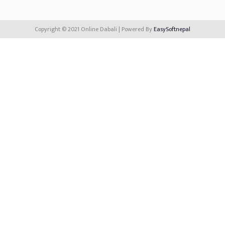
Copyright © 2021 Online Dabali | Powered By
EasySoftnepal