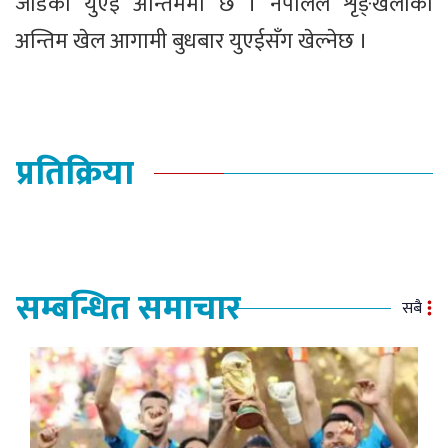
जोडेको युएई अन्तिममा छ । नेपालले शृङ्खलाको
अन्तिम खेल आगामी बुधबार युएईसँग खेल्नेछ ।
प्रतिक्रिया
सम्बन्धित समाचार
सबै