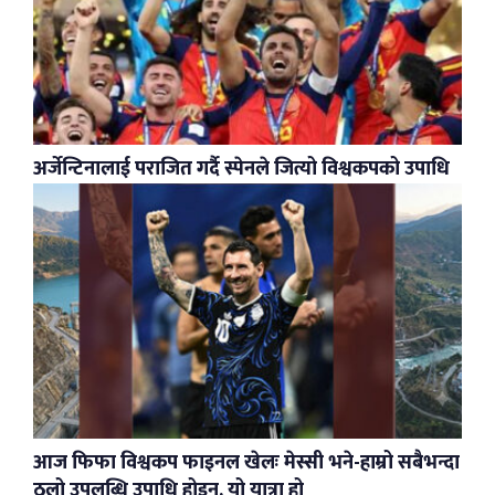
अर्जेन्टिनालाई पराजित गर्दै स्पेनले जित्यो विश्वकपको उपाधि
आज फिफा विश्वकप फाइनल खेलः मेस्सी भने-हाम्रो सबैभन्दा
ठूलो उपलब्धि उपाधि होइन, यो यात्रा हो