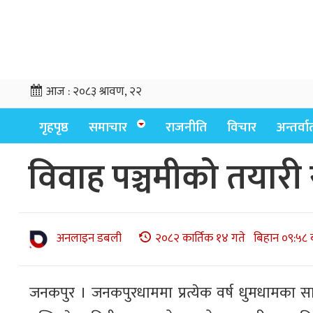
आज :
२०८३ श्रावण, २२
गृहपृष्ठ
समाचार
राजनीति
विचार
अन्तर्वार्
विवाह पञ्चमीको तयारी स
अनलाइन डबली
२०८२ कार्तिक १४ गते बिहान ०९:५८ 
जनकपुर । जनकपुरधाममा प्रत्येक वर्ष धुमधामका 