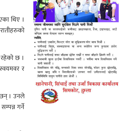
िएका थिए ।
ारातीहरुको
ा रहेको छ ।
े स्वयमवर र
 छन् । उनले
्पन्न गर्ने