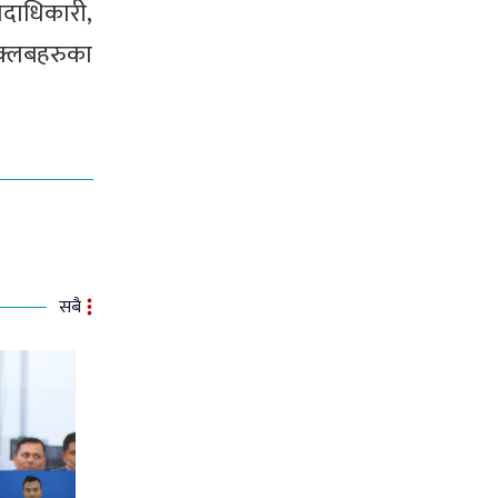
पदाधिकारी,
 क्लबहरुका
सबै