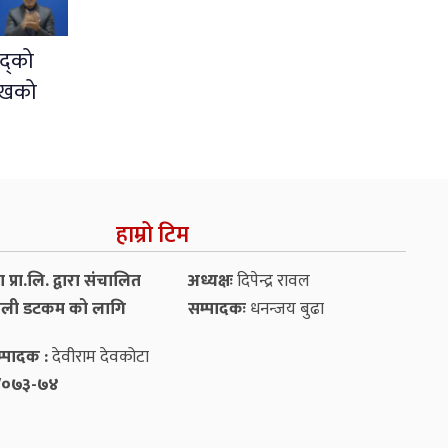
द्को
ुखको
हाम्रो टिम
प्रा.लि. द्वारा संचालित
अध्यक्षः
दिपेन्द्र रावल
ली डटकम को लागि
सम्पादकः
धनन्‍जय बुढा
्पादक :
देवीराम देवकोटा
५४/०७३-७४