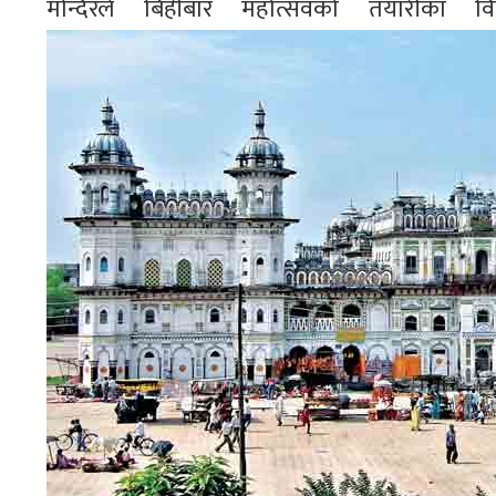
मन्दिरले बिहीबार महोत्सवको तयारीका व