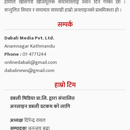
हामीले खासगरी खोजमूलक समाचारलाई स्थान दिने गरेका छौं ।
सन्तुलित विचार र समाचार सामाग्री हाम्रो अनलाइनको प्राथमिकता हो ।
सम्पर्क
Dabali Media Pvt. Ltd.
Anamnagar Kathmandu
Phone :
01-4771244
onlinedabali@gmail.com
dabalinews@gmail.com
हाम्रो टिम
डबली मिडिया प्रा.लि. द्वारा संचालित
अनलाइन डबली डटकम को लागि
अध्यक्षः
दिपेन्द्र रावल
सम्पादकः
धनन्‍जय बुढा