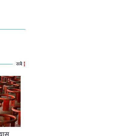
सबै
्यास