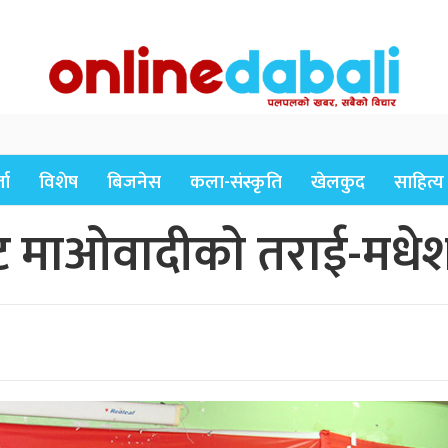
ता
विशेष
बिजनेस
कला-संस्कृति
खेलकुद
साहित्य
ाट माओवादीकाे तराई-मध