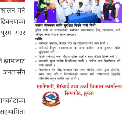
चालन गर्ने
सुदृढिकरणका
नपुरमा गएर
ते झापाबाट
ित जनतासँग
 सापकोटाका
को सहभागिता