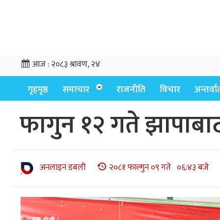
आज :
२०८३ श्रावण, २४
गृहपृष्ठ
समाचार
राजनीति
विचार
अन्तर्वार्
फागुन १२ गते झापाब
अनलाइन डबली
२०८१ फाल्गुन ०९ गते ०६:४३ बजे