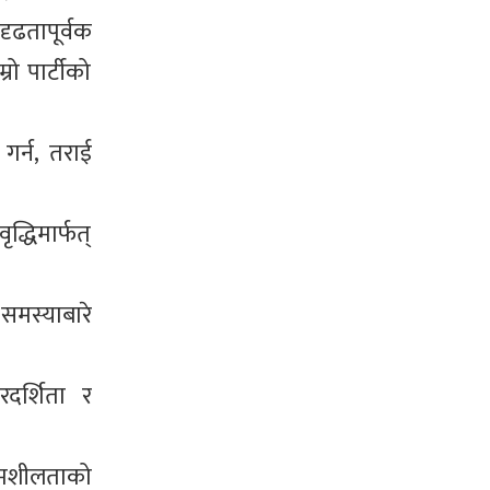
ृढतापूर्वक
रो पार्टीको
गर्न, तराई
्धिमार्फत्
समस्याबारे
रदर्शिता र
द्यमशीलताको