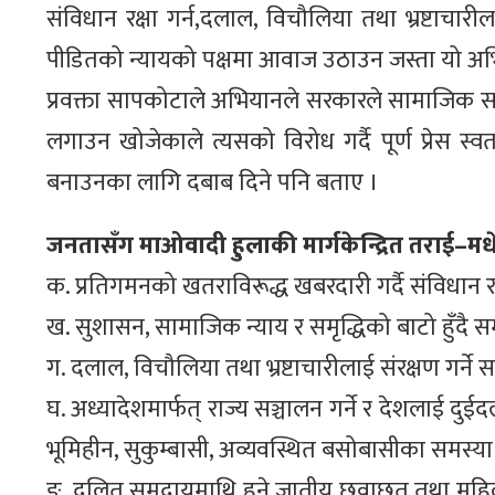
संविधान रक्षा गर्न,दलाल, विचौलिया तथा भ्रष्टाचारीला
पीडितको न्यायको पक्षमा आवाज उठाउन जस्ता यो अभि
प्रवक्ता सापकोटाले अभियानले सरकारले सामाजिक सञ्जा
लगाउन खोजेकाले त्यसको विरोध गर्दै पूर्ण प्रेस स्
बनाउनका लागि दबाब दिने पनि बताए ।
जनतासँग माओवादी हुलाकी मार्गकेन्द्रित तराई
क. प्रतिगमनको खतराविरूद्ध खबरदारी गर्दै संविधान रक्
ख. सुशासन, सामाजिक न्याय र समृद्धिको बाटो हुँदै स
ग. दलाल, विचौलिया तथा भ्रष्टाचारीलाई संरक्षण गर्ने सर
घ. अध्यादेशमार्फत् राज्य सञ्चालन गर्ने र देशलाई दुईद
भूमिहीन, सुकुम्बासी, अव्यवस्थित बसोबासीका समस्
ङ. दलित समुदायमाथि हुने जातीय छुवाछूत तथा महिला