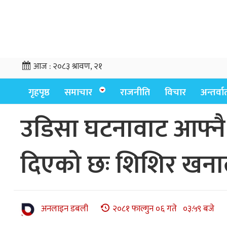
आज :
२०८३ श्रावण, २१
गृहपृष्ठ
समाचार
राजनीति
विचार
अन्तर्वार्
उडिसा घटनावाट आफ्नै व
दिएको छः शिशिर खन
अनलाइन डबली
२०८१ फाल्गुन ०६ गते ०३:५९ बजे