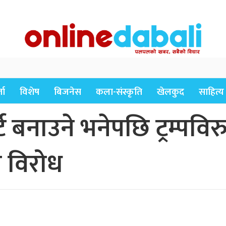
ता
विशेष
बिजनेस
कला-संस्कृति
खेलकुद
साहित्य
ट बनाउने भनेपछि ट्रम्पविरु
ि विरोध