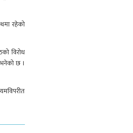
ाथमा रहेको
ैठको विरोध
 भनेको छ ।
 नियमविपरीत