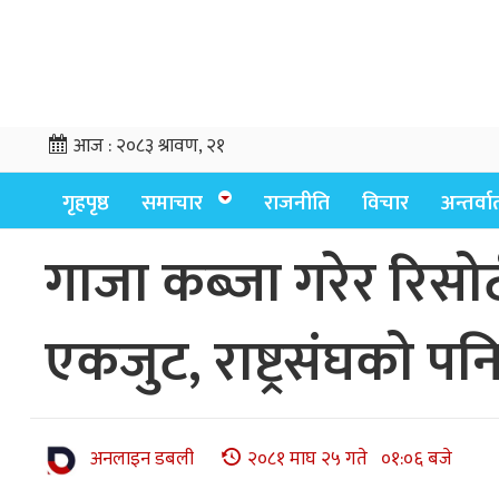
आज :
२०८३ श्रावण, २१
गृहपृष्ठ
समाचार
राजनीति
विचार
अन्तर्वार्
गाजा कब्जा गरेर रिसोर्
एकजुट, राष्ट्रसंघको पन
अनलाइन डबली
२०८१ माघ २५ गते ०१:०६ बजे