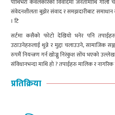
पाथिभरा केवलकारको विवादमा जनतामाथि गोली चलाइ
संवेदनशीलता बुझेर संवाद र समझदारीबाट समाधान खोज्नुप
। टि
सर्टमा कसैको फोटो देखियो भनेर पनि तपाईहरुले 
उठाउनेहरुलाई थुन्ने र मुद्दा चलाउउने, सामाजिक सञ्
रुपमैं नियन्त्रण गर्न खोज्नु निरंकुश सोंच भएको उल्ले
संविधानभन्दा माथि हो ? तपाईहरु मालिक र नागरिक 
प्रतिक्रिया