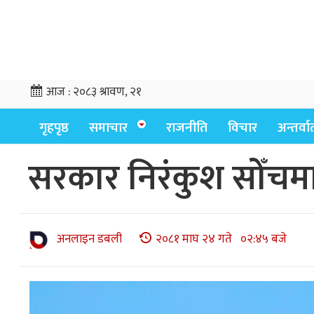
आज :
२०८३ श्रावण, २१
गृहपृष्ठ
समाचार
राजनीति
विचार
अन्तर्वार्
सरकार निरंकुश सोँचमा
अनलाइन डबली
२०८१ माघ २४ गते ०२:४५ बजे