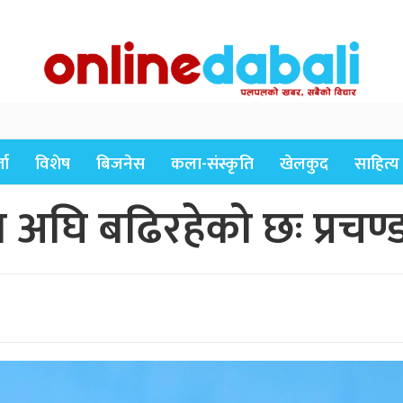
ता
विशेष
बिजनेस
कला-संस्कृति
खेलकुद
साहित्य
 अघि बढिरहेको छः प्रचण्