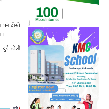
भने दोस्रो
ो ।
 दुवै टोली
सबै