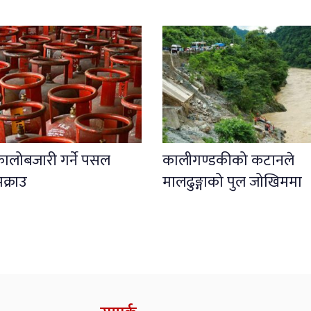
कालोबजारी गर्ने पसल
कालीगण्डकीको कटानले
क्राउ
मालढुङ्गाको पुल जोखिममा