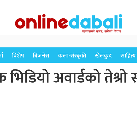
ता
विशेष
बिजनेस
कला-संस्कृति
खेलकुद
साहित्य
िक भिडियो अवार्डको तेश्र