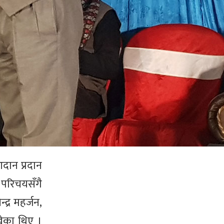
दान प्रदान
 परिचयसँगै
्र महर्जन,
खेका थिए ।