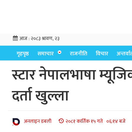
आज :
२०८३ श्रावण, २३
गृहपृष्ठ
समाचार
राजनीति
विचार
अन्तर्वार्
स्टार नेपालभाषा म्यूज
दर्ता खुल्ला
अनलाइन डबली
२०८१ कार्तिक १५ गते ०६:१४ बजे