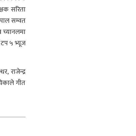
क्षक सरिता
नेपाल सम्वत
ब च्यानलमा
टप ५ भ्यूज
र, राजेन्द्र
यिकाले गीत