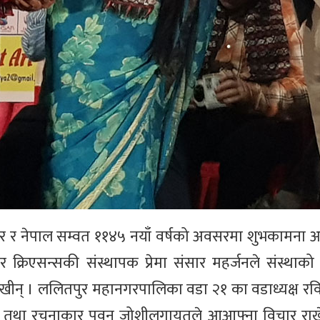
हार र नेपाल सम्वत ११४५ नयाँ वर्षको अवसरमा शुभकामना आ
 क्रिएसन्सकी संस्थापक प्रेमा संसार महर्जनले संस्थाको
खीन् । ललितपुर महानगरपालिका वडा २१ का वडाध्यक्ष रविन्द
निर्देशक तथा रचनाकार पवन जोशीलगायतले आआफ्ना विचार रा