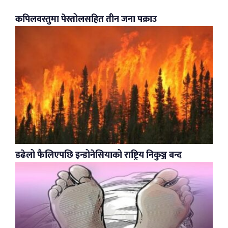
कपिलवस्तुमा पेस्तोलसहित तीन जना पक्राउ
डढेलो फैलिएपछि इन्डोनेसियाको राष्ट्रिय निकुञ्ज बन्द