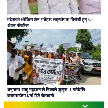
प्रदेशको औचित्य छैन भन्नेहरू सङ्घीयता विरोधी हुन् ः
शंकर पोखरेल
धनुषामा ‘साहु महाजन’ले निकाले जुलुस, १ गतेदेखि
काठमाडौंमा धर्ना दिने चेतावनी