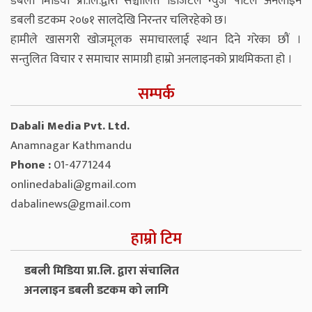
डबली मिडिया प्रा.लि.द्वारा सञ्चालित डिजिटल न्युज पोर्टल अनलाइन
डबली डटकम २०७१ सालदेखि निरन्तर चलिरहेको छ।
हामीले खासगरी खोजमूलक समाचारलाई स्थान दिने गरेका छौं ।
सन्तुलित विचार र समाचार सामाग्री हाम्रो अनलाइनको प्राथमिकता हो ।
सम्पर्क
Dabali Media Pvt. Ltd.
Anamnagar Kathmandu
Phone :
01-4771244
onlinedabali@gmail.com
dabalinews@gmail.com
हाम्रो टिम
डबली मिडिया प्रा.लि. द्वारा संचालित
अनलाइन डबली डटकम को लागि