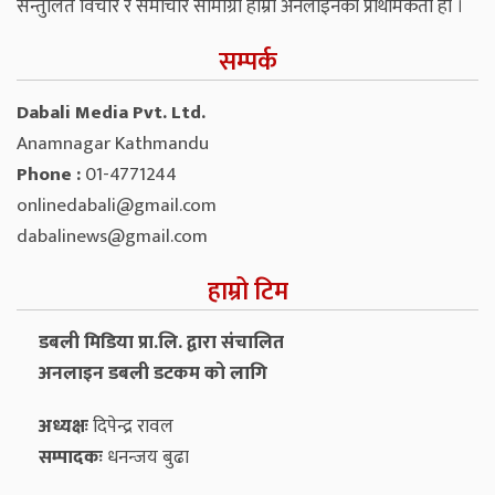
सन्तुलित विचार र समाचार सामाग्री हाम्रो अनलाइनको प्राथमिकता हो ।
सम्पर्क
Dabali Media Pvt. Ltd.
Anamnagar Kathmandu
Phone :
01-4771244
onlinedabali@gmail.com
dabalinews@gmail.com
हाम्रो टिम
डबली मिडिया प्रा.लि. द्वारा संचालित
अनलाइन डबली डटकम को लागि
अध्यक्षः
दिपेन्द्र रावल
सम्पादकः
धनन्‍जय बुढा