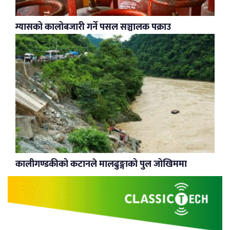
ग्यासको कालोबजारी गर्ने पसल सञ्चालक पक्राउ
कालीगण्डकीको कटानले मालढुङ्गाको पुल जोखिममा