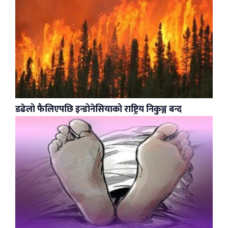
डढेलो फैलिएपछि इन्डोनेसियाको राष्ट्रिय निकुञ्ज बन्द