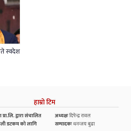
ते स्वदेश
हाम्रो टिम
प्रा.लि. द्वारा संचालित
अध्यक्षः
दिपेन्द्र रावल
ली डटकम को लागि
सम्पादकः
धनन्‍जय बुढा