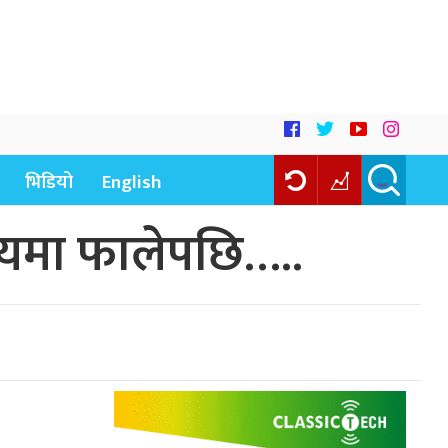
भिडियो
English
लयमा फालेपछि…..