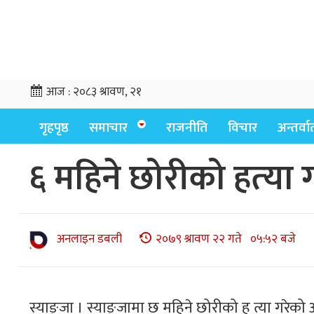
आज :
२०८३ श्रावण, २१
गृहपृष्ठ
समाचार
राजनीति
विचार
अन्तर्वार्
६ महिने छोरीको हत्‍य
अनलाइन डबली
२०७९ श्रावण २२ गते ०५:५२ बजे
स्याङ्जा । स्याङ्जामा छ महिने छोरीको ह त्या गरेक