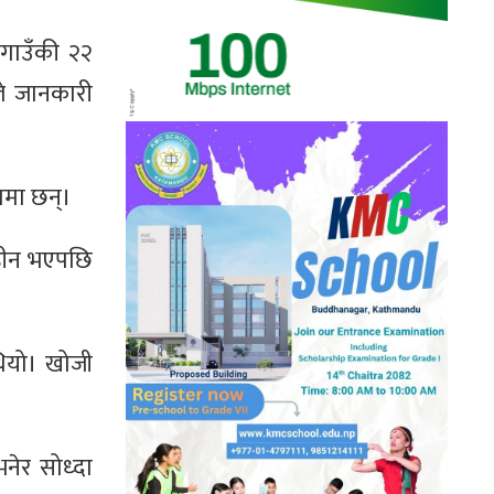
 गाउँकी २२
लले जानकारी
तमा छन्।
िहीन भएपछि
थियो। खोजी
भनेर सोध्दा