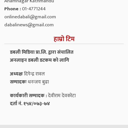
Anamnagar Kathmandu
Phone :
01-4771244
onlinedabali@gmail.com
dabalinews@gmail.com
हाम्रो टिम
डबली मिडिया प्रा.लि. द्वारा संचालित
अनलाइन डबली डटकम को लागि
अध्यक्षः
दिपेन्द्र रावल
सम्पादकः
धनन्‍जय बुढा
कार्यकारी सम्पादक :
देवीराम देवकोटा
दर्ता नं. १५४/०७३-७४