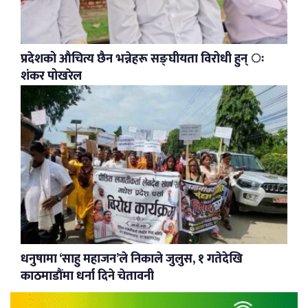
प्रदेशको औचित्य छैन भन्नेहरू सङ्घीयता विरोधी हुन् ः
शंकर पोखरेल
धनुषामा ‘साहु महाजन’ले निकाले जुलुस, १ गतेदेखि
काठमाडौंमा धर्ना दिने चेतावनी