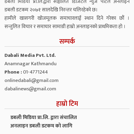
डबली मिडिया प्रा.लि.द्वारा सञ्चालित डिजिटल न्युज पोर्टल अनलाइन
डबली डटकम २०७१ सालदेखि निरन्तर चलिरहेको छ।
हामीले खासगरी खोजमूलक समाचारलाई स्थान दिने गरेका छौं ।
सन्तुलित विचार र समाचार सामाग्री हाम्रो अनलाइनको प्राथमिकता हो ।
सम्पर्क
Dabali Media Pvt. Ltd.
Anamnagar Kathmandu
Phone :
01-4771244
onlinedabali@gmail.com
dabalinews@gmail.com
हाम्रो टिम
डबली मिडिया प्रा.लि. द्वारा संचालित
अनलाइन डबली डटकम को लागि