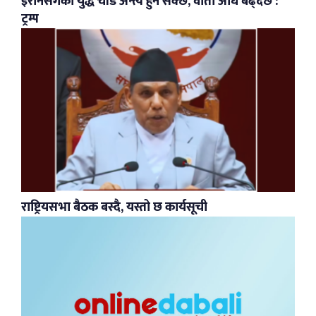
इरानसँगको युद्ध चाँडै अन्त्य हुन सक्छ, वार्ता अघि बढ्दैछ :
ट्रम्प
राष्ट्रियसभा बैठक बस्दै, यस्तो छ कार्यसूची