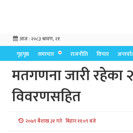
आज :
२०८३ श्रावण, २१
गृहपृष्ठ
समाचार
राजनीति
विचार
अन्तर्वार्
मतगणना जारी रहेका २१३
विवरणसहित
२०७९ बैशाख ३१ गते बिहान ११:०९ बजे