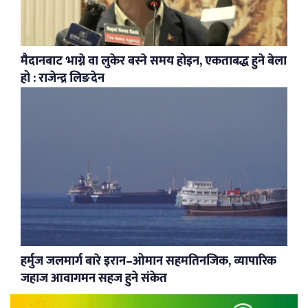
मैदानबाट भाग्ने वा लुकेर बस्ने समय होइन, एकताबद्ध हुने बेला
हो : राजेन्द्र लिङदेन
हर्मुज जलमार्ग बारे इरान–ओमान सहमतिनजिक, व्यापारिक
जहाज आवागमन सहज हुने संकेत