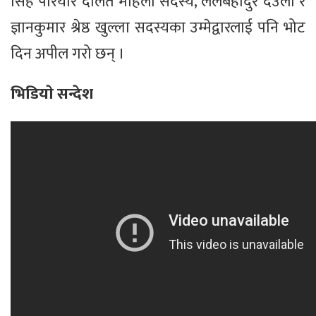
सिंह परियार दलित महिला सदस्य, लेलबहादुर देउला र
ज्ञानकुमार श्रेष्ठ खुल्ला सदस्यका उम्मेद्वारलाई पनि भोट
दिन अपील गरो छन् ।
भिडियाे सन्देश