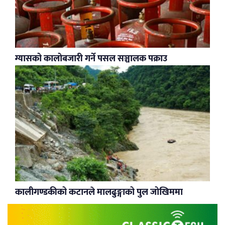
ग्यासको कालोबजारी गर्ने पसल सञ्चालक पक्राउ
कालीगण्डकीको कटानले मालढुङ्गाको पुल जोखिममा