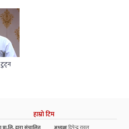
टुट्न
हाम्रो टिम
प्रा.लि. द्वारा संचालित
अध्यक्षः
दिपेन्द्र रावल