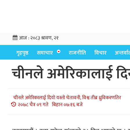
आज :
२०८३ श्रावण, २१
गृहपृष्ठ
समाचार
राजनीति
विचार
अन्तर्वार्
चीनले अमेरिकालाई दियो
चीनले अमेरिकालाई दियो यस्तो चेतावनी, विश्व तीब्र ध्रुविकरणतिर
२०७८ चैत्र ०९ गते बिहान ०७:१६ बजे