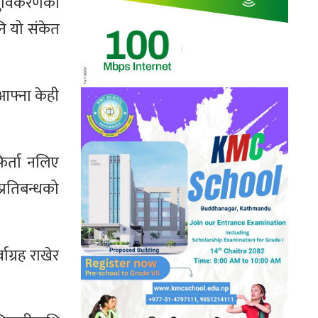
्रुविकरणका
नि यो संकेत
 आफ्ना केही
िर्ता नलिए
्रतिबन्धको
ग्रह राखेर