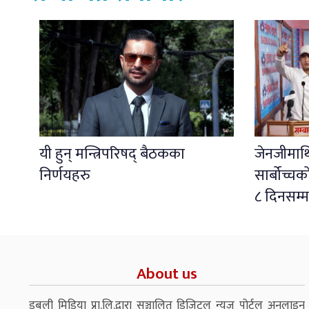
यी हुन् मन्त्रिपरिषद् बैठकका
जेनजीमाथि
निर्णयहरु
सार्बोच्
८ दिनसम
About us
डबली मिडिया प्रा.लि.द्वारा सञ्चालित डिजिटल न्युज पोर्टल अनलाइन