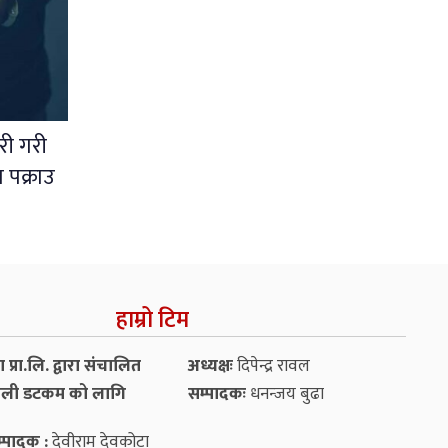
ोरी गरी
 पक्राउ
हाम्रो टिम
प्रा.लि. द्वारा संचालित
अध्यक्षः
दिपेन्द्र रावल
ली डटकम को लागि
सम्पादकः
धनन्‍जय बुढा
्पादक :
देवीराम देवकोटा