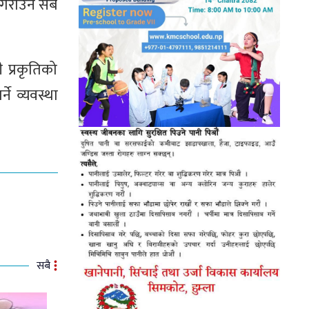
नगराउन सबै
 प्रकृतिको
े व्यवस्था
सबै