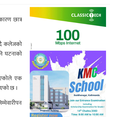
कारण छात्र
उँदै कलेजको
पनि घटनाको
गाएकोले एक
नाएको छ ।
िम्मेवारीपन