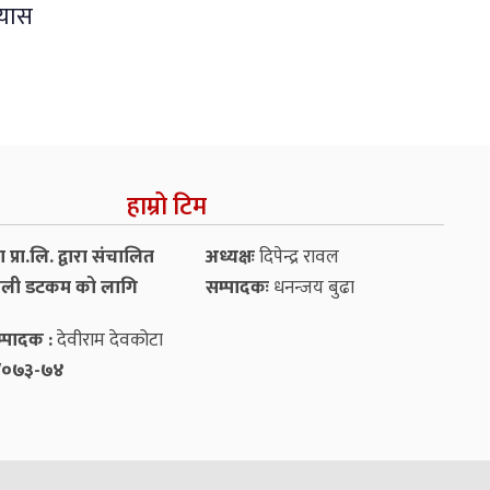
्यास
हाम्रो टिम
प्रा.लि. द्वारा संचालित
अध्यक्षः
दिपेन्द्र रावल
ली डटकम को लागि
सम्पादकः
धनन्‍जय बुढा
्पादक :
देवीराम देवकोटा
५४/०७३-७४