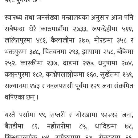
५१८ पुगेको छ ।
स्वास्थ्य तथा जनसंख्या मन्त्रालयका अनुसार आज पनि
सबैभन्दा धेरै काठमाडौंमा २७३३, रूपन्देहीमा ५११,
ललितपुरमा ४८१, कैलालीमा ३७०, मोरङमा ३५८ र
भक्तपुरमा ३४८, चितवनमा २९३, झापामा २५८, बाँकेमा
२५२, कास्कीमा २३७, दाङमा २१७, धनुषामा २०४,
कञ्चनपुरमा १८२, काभ्रेपलाञ्चोकमा १६०, सुर्खेतमा १५९,
सल्यानमा १४३ र नवलपरासी पूर्वमा १२९ जना संक्रमित
थपिएका छन् ।
यस्तै पर्सामा ९९, सप्तरी र गोरखामा ९२÷९२ जना,
बैतडीमा ८९, महोत्तरीमा ८५, धादिङमा ७८,
सिन्धुपाल्चोक ७४, रामेछापमा ६७, रौतहटमा ६६,