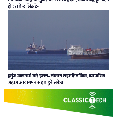
हो : राजेन्द्र लिङदेन
हर्मुज जलमार्ग बारे इरान–ओमान सहमतिनजिक, व्यापारिक
जहाज आवागमन सहज हुने संकेत