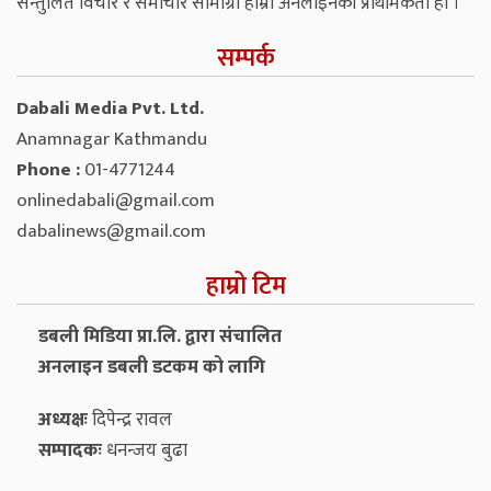
सन्तुलित विचार र समाचार सामाग्री हाम्रो अनलाइनको प्राथमिकता हो ।
सम्पर्क
Dabali Media Pvt. Ltd.
Anamnagar Kathmandu
Phone :
01-4771244
onlinedabali@gmail.com
dabalinews@gmail.com
हाम्रो टिम
डबली मिडिया प्रा.लि. द्वारा संचालित
अनलाइन डबली डटकम को लागि
अध्यक्षः
दिपेन्द्र रावल
सम्पादकः
धनन्‍जय बुढा