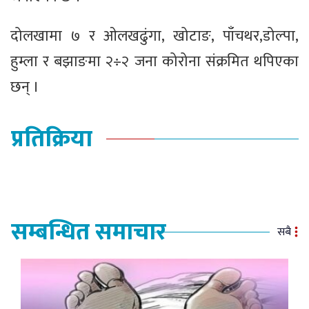
दोलखामा ७ र ओलखढुंगा, खोटाङ, पाँचथर,डोल्पा,
हुम्ला र बझाङमा २÷२ जना कोरोना संक्रमित थपिएका
छन् ।
प्रतिक्रिया
सम्बन्धित समाचार
सबै