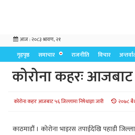
आज :
२०८३ श्रावण, २१
गृहपृष्ठ
समाचार
राजनीति
विचार
अन्तर्वार्
कोरोना कहरः आजबाट ५६
कोरोना कहरः आजबाट ५६ जिल्लामा निषेधाज्ञा जारी
२०७८ बै
काठमाडौं । कोरोना भाइरस तपाईदेखि पहाडी जिल्लाम