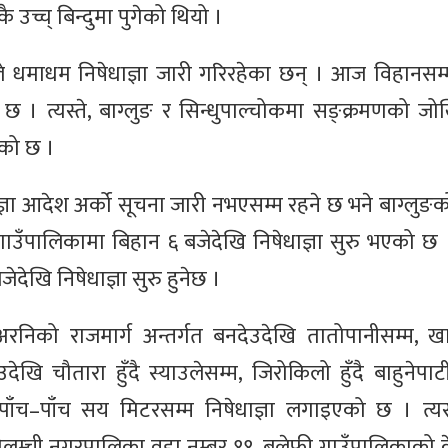
 उच्च् बिन्दुमा पुगेको थियो ।
ले धमाधम निषेधाज्ञा जारी गरिरहेका छन् । आज विहानसम्
ो छ । त्यस्ते, बाग्लुङ र सिन्धुपाल्चोकमा सङ्क्रमणको 
एको छ ।
ज्ञा आदेश अर्को सूचना जारी नभएसम्म रहने छ भने बाग्लुङ
पालिकामा बिहान ६ बजेदेखि निषेधाज्ञा सुरु भएको छ ।
ेखि निषेधाज्ञा सुरु हुनेछ ।
 अरनिको राजमार्ग अन्तर्गत बनदेउदेखि तातोपानीसम्म, ख
देखि चौतारा हुँदै स्याउलेसम्म, जिरोकिलो हुँदै बाहुनेपा
पाँच–पाँच सय मिटरसम्म निषेधाज्ञा लगाइएको छ । त्यस्
ेलम्ची नगरपालिका वडा नम्बर ११, बलेफी गाउँपालिकाको क