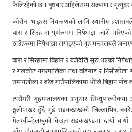
फैलिरहेको छ । बुधबार अहिलेसम्म संक्रमण र मृत्युदर कै
कोरोना भाइरस नियन्त्रणको लागि स्थानीय प्रशासन
बारा र सिरहामा पूर्णरुपमा निषेधाज्ञा जारी गरिएक
ठाउँहरुमा निषेधाज्ञा लगाइएको गृह मन्त्रालयले जना
बारा र सिरहामा बिहान ६ बजेदेखि सुरु भएको निषेधा
र गलकोट नगरपालिका तथा बडिगाड र निसीखोला गाउँ
तमानखोला र बरेड गाउँपालिकामा भोलि बिहान पाँच बजेद
त्यसैगरी गृहमन्त्रालयका अनुसार सिन्धुपाल्चोकमा
ठूलोपाखर हुँदै मुडे सडकखण्डको जिल्लाभित्र, बनदेउ
मेलम्ची–हेलम्बुको केउल सडकखण्डमा दायाँ बायाँ 
साँगाचोकगढी नगरपालिकाको वडा नम्बर ४, ५ र ९, म