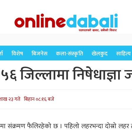
ता
विशेष
बिजनेस
कला-संस्कृति
खेलकुद
साहित्य
 जिल्लामा निषेधाज्ञा ज
शाख २३ गते बिहान ०८:१६ बजे
ा संक्रमण फैलिरहेको छ । पहिलो लहरभन्दा दोस्रो लहर त