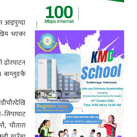
म आइपुग्दा
जोखिम भएका
को ढोरपाटन
 बाग्लुङकै
ाडीचौरदेखि
टी–सिपाघाट
तै, चौतारा
ेही ठाउँमा