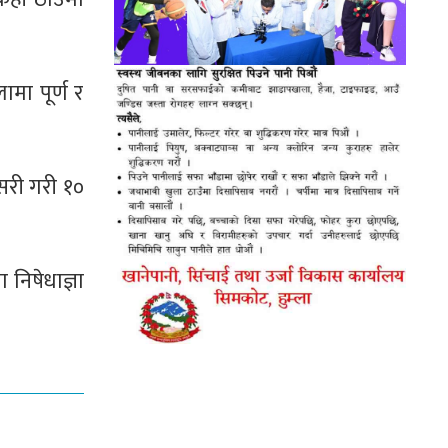
ामा पूर्ण र
नसरी गरी १०
 निषेधाज्ञा