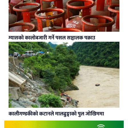
ग्यासको कालोबजारी गर्ने पसल सञ्चालक पक्राउ
कालीगण्डकीको कटानले मालढुङ्गाको पुल जोखिममा