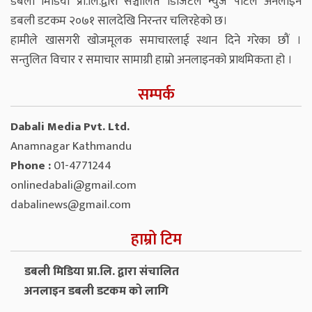
डबली मिडिया प्रा.लि.द्वारा सञ्चालित डिजिटल न्युज पोर्टल अनलाइन
डबली डटकम २०७१ सालदेखि निरन्तर चलिरहेको छ।
हामीले खासगरी खोजमूलक समाचारलाई स्थान दिने गरेका छौं ।
सन्तुलित विचार र समाचार सामाग्री हाम्रो अनलाइनको प्राथमिकता हो ।
सम्पर्क
Dabali Media Pvt. Ltd.
Anamnagar Kathmandu
Phone :
01-4771244
onlinedabali@gmail.com
dabalinews@gmail.com
हाम्रो टिम
डबली मिडिया प्रा.लि. द्वारा संचालित
अनलाइन डबली डटकम को लागि