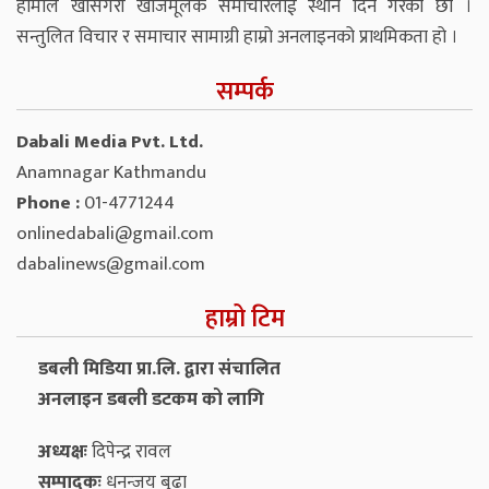
हामीले खासगरी खोजमूलक समाचारलाई स्थान दिने गरेका छौं ।
सन्तुलित विचार र समाचार सामाग्री हाम्रो अनलाइनको प्राथमिकता हो ।
सम्पर्क
Dabali Media Pvt. Ltd.
Anamnagar Kathmandu
Phone :
01-4771244
onlinedabali@gmail.com
dabalinews@gmail.com
हाम्रो टिम
डबली मिडिया प्रा.लि. द्वारा संचालित
अनलाइन डबली डटकम को लागि
अध्यक्षः
दिपेन्द्र रावल
सम्पादकः
धनन्‍जय बुढा