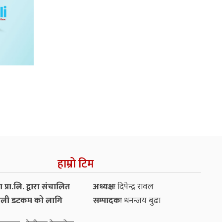
हाम्रो टिम
प्रा.लि. द्वारा संचालित
अध्यक्षः
दिपेन्द्र रावल
ली डटकम को लागि
सम्पादकः
धनन्‍जय बुढा