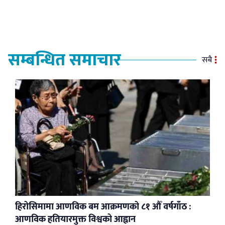
सम्बन्धित समाचार
सबै
हिरोसिमामा आणविक बम आक्रमणको ८१ औँ वर्षगाँठ :
आणविक हतियारमुक्त विश्वको आह्वान