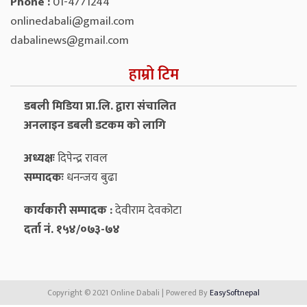
Phone :
01-4771244
onlinedabali@gmail.com
dabalinews@gmail.com
हाम्रो टिम
डबली मिडिया प्रा.लि. द्वारा संचालित
अनलाइन डबली डटकम को लागि
अध्यक्षः
दिपेन्द्र रावल
सम्पादकः
धनन्‍जय बुढा
कार्यकारी सम्पादक :
देवीराम देवकोटा
दर्ता नं. १५४/०७३-७४
Copyright © 2021 Online Dabali | Powered By
EasySoftnepal