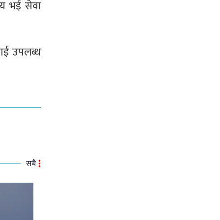
्वय भई सेवा
लाई उपलब्ध
सबै