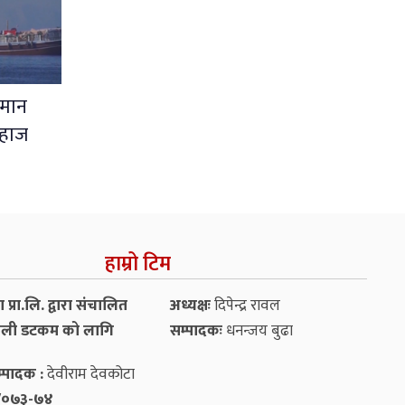
ओमान
जहाज
हाम्रो टिम
प्रा.लि. द्वारा संचालित
अध्यक्षः
दिपेन्द्र रावल
ली डटकम को लागि
सम्पादकः
धनन्‍जय बुढा
्पादक :
देवीराम देवकोटा
५४/०७३-७४