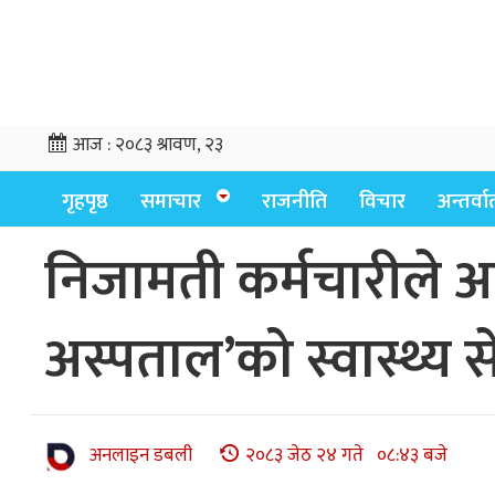
आज :
२०८३ श्रावण, २३
गृहपृष्ठ
समाचार
राजनीति
विचार
अन्तर्वार्
निजामती कर्मचारीले अ
अस्पताल’को स्वास्थ्य स
अनलाइन डबली
२०८३ जेठ २४ गते ०८:४३ बजे