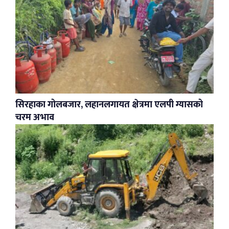
सिरहाका गोलबजार, लहानलगायत क्षेत्रमा एलपी ग्यासको
चरम अभाव