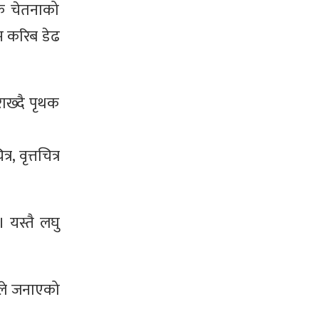
िक चेतनाको
म करिब डेढ
राख्दै पृथक
 वृत्तचित्र
। यस्तै लघु
जकले जनाएको