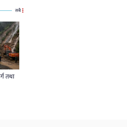
सबै
र्ग तथा