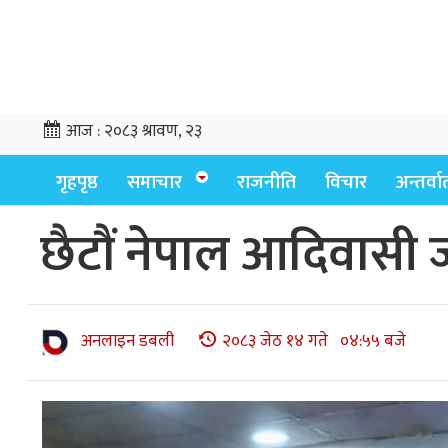
आज :
२०८३ श्रावण, २३
गृहपृष्ठ
समाचार
राजनीति
विचार
अन्तर्वार्
छैटौं नेपाल आदिवासी ज
अनलाइन डबली
२०८३ जेठ १४ गते ०४:५५ बजे