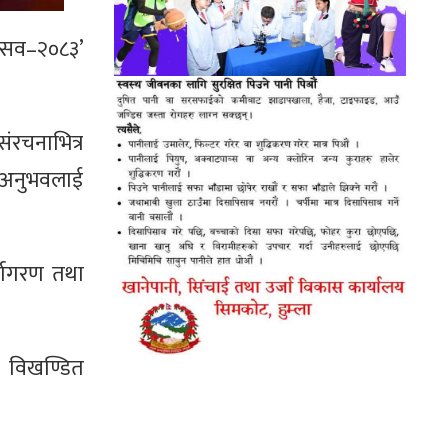
्सव–२०८३’
ंरचनाभित्र
 अनुभवलाई
्जागरण तथा
ई विखण्डित