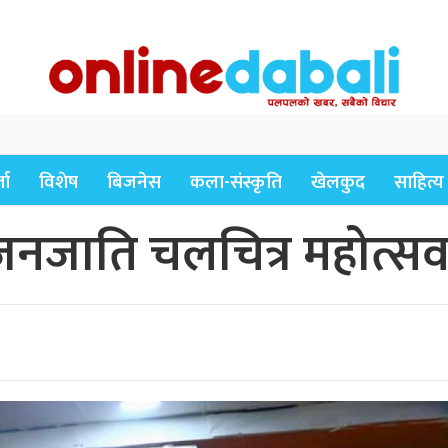
ता
विशेष
बिजनेस
कला-संस्कृति
खेलकुद
साहित्य
नजाति चलचित्र महोत्सव ह