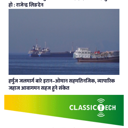
हो : राजेन्द्र लिङदेन
हर्मुज जलमार्ग बारे इरान–ओमान सहमतिनजिक, व्यापारिक
जहाज आवागमन सहज हुने संकेत