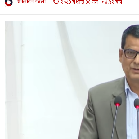
अनलाइन डबली
२०८३ बैशाख ३१ गते ०४:५२ बजे