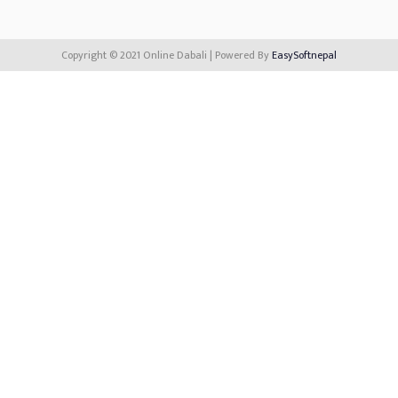
Copyright © 2021 Online Dabali | Powered By
EasySoftnepal