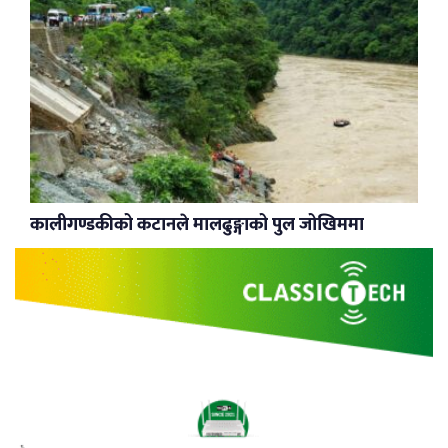
कालीगण्डकीको कटानले मालढुङ्गाको पुल जोखिममा