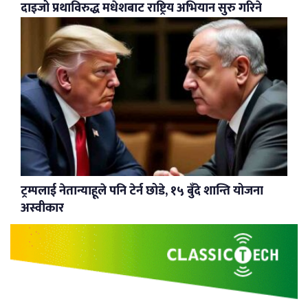
दाइजो प्रथाविरुद्ध मधेशबाट राष्ट्रिय अभियान सुरु गरिने
ट्रम्पलाई नेतान्याहूले पनि टेर्न छोडे, १५ बुँदे शान्ति योजना
अस्वीकार