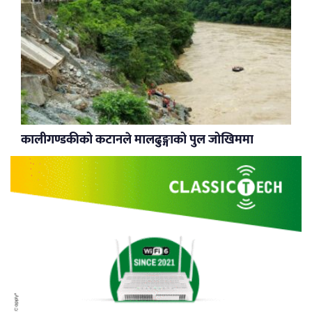
कालीगण्डकीको कटानले मालढुङ्गाको पुल जोखिममा