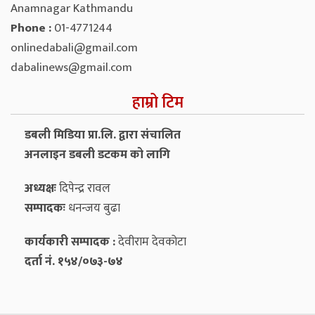
Anamnagar Kathmandu
Phone :
01-4771244
onlinedabali@gmail.com
dabalinews@gmail.com
हाम्रो टिम
डबली मिडिया प्रा.लि. द्वारा संचालित
अनलाइन डबली डटकम को लागि
अध्यक्षः
दिपेन्द्र रावल
सम्पादकः
धनन्‍जय बुढा
कार्यकारी सम्पादक :
देवीराम देवकोटा
दर्ता नं. १५४/०७३-७४