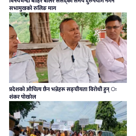
विषयभन्दा बाहिर बोलेर संसद्को समय दुरुपयोग नगर्न
सभामुखको रुलिङ माग
प्रदेशको औचित्य छैन भन्नेहरू सङ्घीयता विरोधी हुन् ः
शंकर पोखरेल